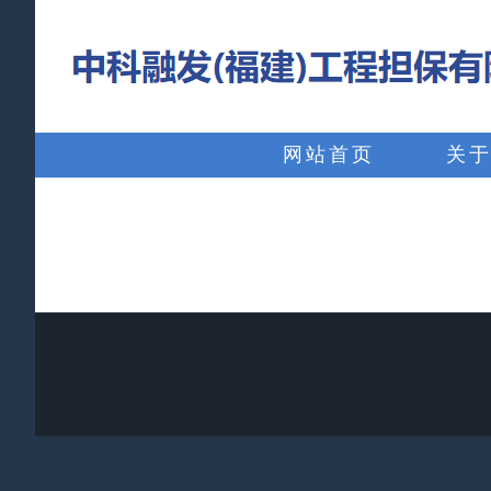
略
过
内
搜
容
索：
网站首页
关