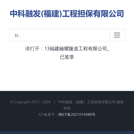
略
过
内
容
到...
请打开：
13福建融耀隧道工程有限公司_
已签章
© Copyright 2012 -
2026 | 中科融发（福建）工程担保有限公司 版权
所有
ICP备案号：
闽ICP备2021019488号