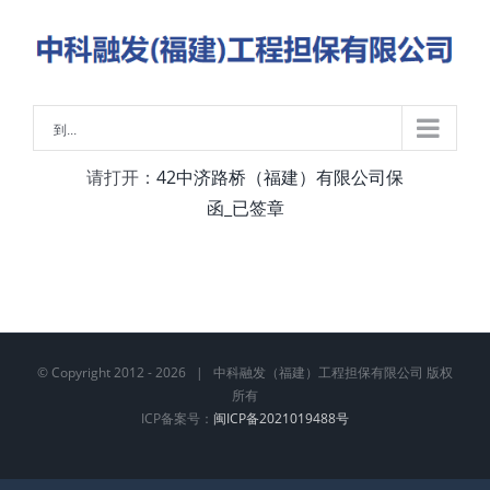
略
过
内
容
到...
请打开：
42中济路桥（福建）有限公司保
函_已签章
© Copyright 2012 -
2026 | 中科融发（福建）工程担保有限公司 版权
所有
ICP备案号：
闽ICP备2021019488号