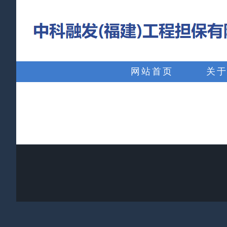
略
过
内
搜
容
索：
网站首页
关