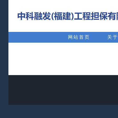
略
过
内
搜
容
索：
网站首页
关