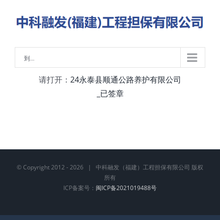
略
过
内
容
到...
请打开：
24永泰县顺通公路养护有限公司
_已签章
© Copyright 2012 -
2026 | 中科融发（福建）工程担保有限公司 版权
所有
ICP备案号：
闽ICP备2021019488号