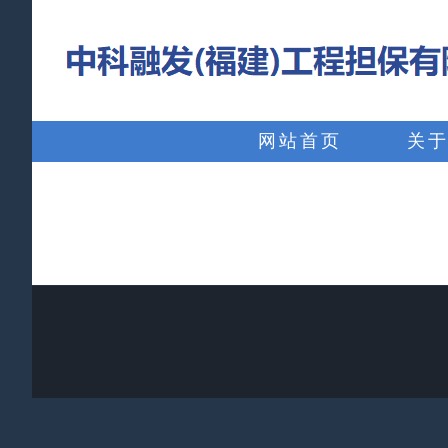
略
过
内
搜
容
索：
网站首页
关