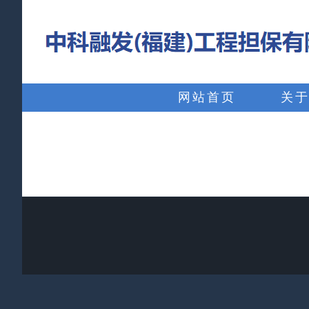
略
过
内
搜
容
索：
网站首页
关