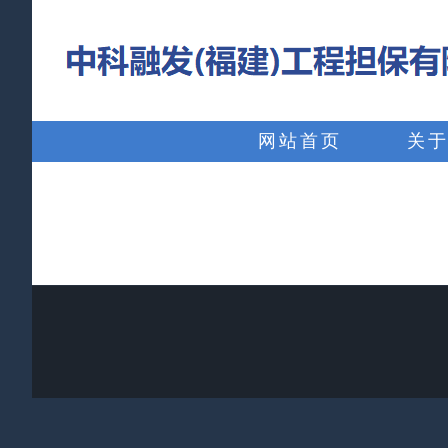
略
过
内
搜
容
索：
网站首页
关