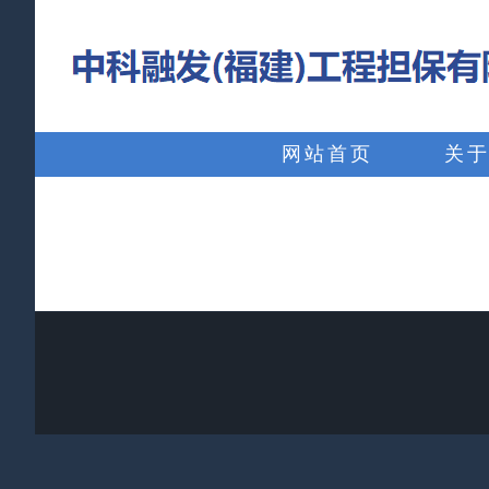
略
过
内
搜
容
索：
网站首页
关