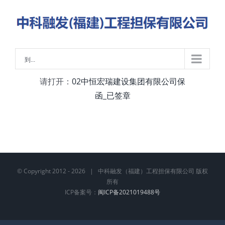
略
过
内
容
到...
请打开：
02中恒宏瑞建设集团有限公司保
函_已签章
© Copyright 2012 -
2026 | 中科融发（福建）工程担保有限公司 版权
所有
ICP备案号：
闽ICP备2021019488号