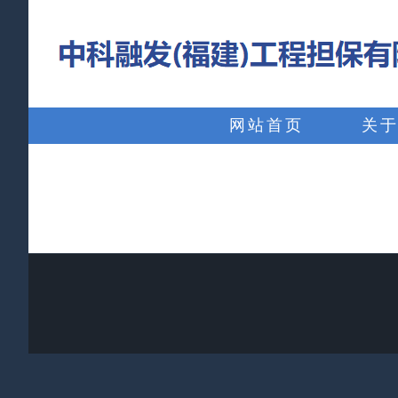
略
过
内
搜
容
索：
网站首页
关