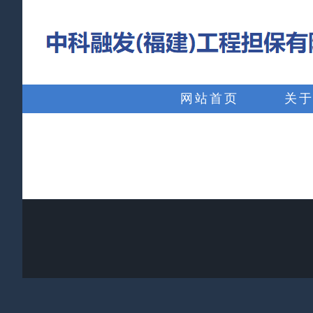
略
过
内
搜
容
索：
网站首页
关