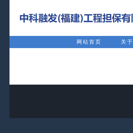
略
过
内
搜
容
索：
网站首页
关