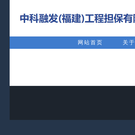
略
过
内
搜
容
索：
网站首页
关