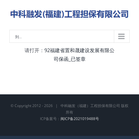
略
过
内
容
到...
请打开：
92福建省置和晟建设发展有限公
司保函_已签章
© Copyright 2012 -
2026 | 中科融发（福建）工程担保有限公司 版权
所有
ICP备案号：
闽ICP备2021019488号