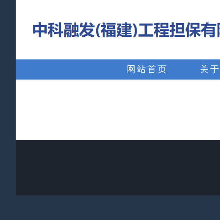
略
过
内
搜
容
索：
网站首页
关