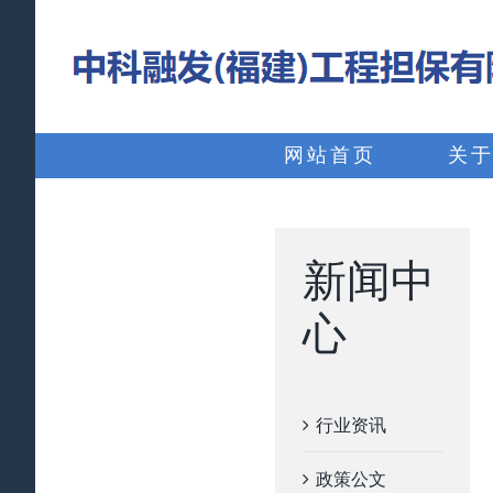
略
过
内
搜
容
索：
网站首页
关
新闻中
心
行业资讯
政策公文