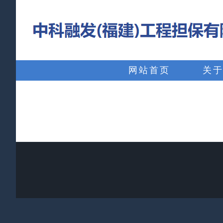
略
过
内
搜
容
索：
网站首页
关