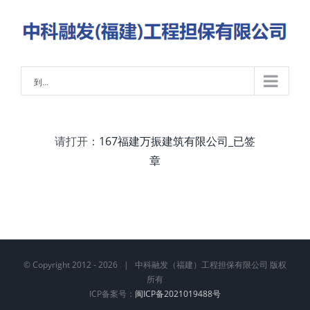
略
过
内
容
到...
请打开：
167福建万振建筑有限公司_已签
章
© Copyright 2012 -
2026 | 中科融发（福建）工程担保有限公司 版权
所有
ICP备案号：
闽ICP备2021019488号