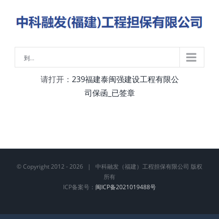
略
过
内
容
到...
请打开：
239福建泰闽强建设工程有限公
司保函_已签章
© Copyright 2012 -
2026 | 中科融发（福建）工程担保有限公司 版权
所有
ICP备案号：
闽ICP备2021019488号